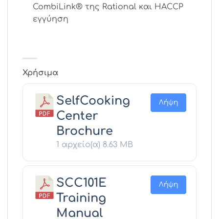
CombiLink® της Rational και HACCP
εγγύηση
Χρήσιμα
SelfCooking
Λήψη
Center
Brochure
1 αρχείο(α)
8.63 MB
SCC101E
Λήψη
Training
Manual