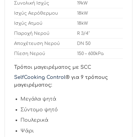
Συνολική Ισχύς
19kW
Ισχύς Αερόθερμου
18kW
Ισχύς Ατμού
18kW
Παροχή Νερού
R 3/4″
Αποχέτευση Νερού
DN 50
Πίεση Νερού
150 – 600kPa
Τρόποι μαγειρέματος με SCC
SelfCooking Control
® για 9 τρόπους
μαγειρέματος:
Μεγάλα ψητά
Σύντομο ψητό
Πουλερικά
Ψάρι